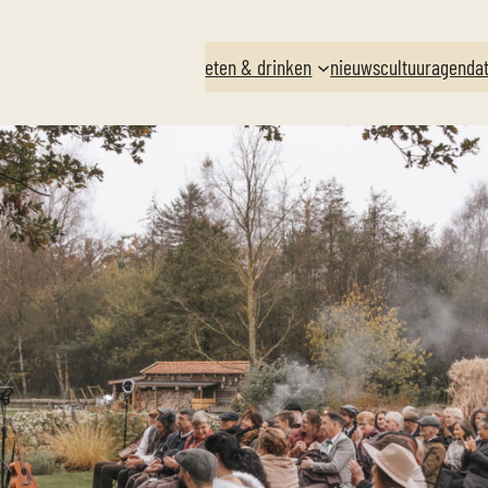
eten & drinken
nieuws
cultuuragenda