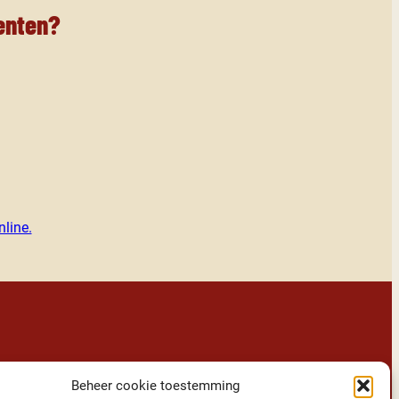
enten?
line.
van ons Vroolijke team?
Beheer cookie toestemming