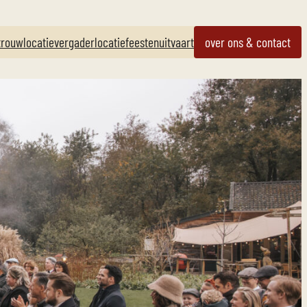
trouwlocatie
vergaderlocatie
feesten
uitvaart
over ons & contact