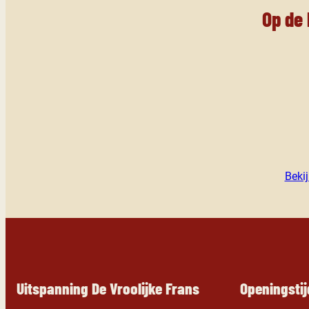
Op de
Beki
Uitspanning De Vroolijke Frans
Openingsti