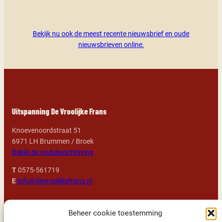
Bekijk nu ook de meest recente nieuwsbrief en oude
nieuwsbrieven online.
Uitspanning De Vroolijke Frans
Knoevenoordstraat 51
6971 LH Brummen / Broek
Bekijk de routebeschrijving
T
0575-561719
E
info@devroolijkefrans.nl
Openingstijden
Beheer cookie toestemming