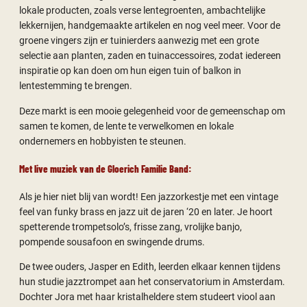
lokale producten, zoals verse lentegroenten, ambachtelijke
lekkernijen, handgemaakte artikelen en nog veel meer. Voor de
groene vingers zijn er tuinierders aanwezig met een grote
selectie aan planten, zaden en tuinaccessoires, zodat iedereen
inspiratie op kan doen om hun eigen tuin of balkon in
lentestemming te brengen.
Deze markt is een mooie gelegenheid voor de gemeenschap om
samen te komen, de lente te verwelkomen en lokale
ondernemers en hobbyisten te steunen.
Met live muziek van de Gloerich Familie Band:
Als je hier niet blij van wordt! Een jazzorkestje met een vintage
feel van funky brass en jazz uit de jaren ‘20 en later. Je hoort
spetterende trompetsolo’s, frisse zang, vrolijke banjo,
pompende sousafoon en swingende drums.
De twee ouders, Jasper en Edith, leerden elkaar kennen tijdens
hun studie jazztrompet aan het conservatorium in Amsterdam.
Dochter Jora met haar kristalheldere stem studeert viool aan