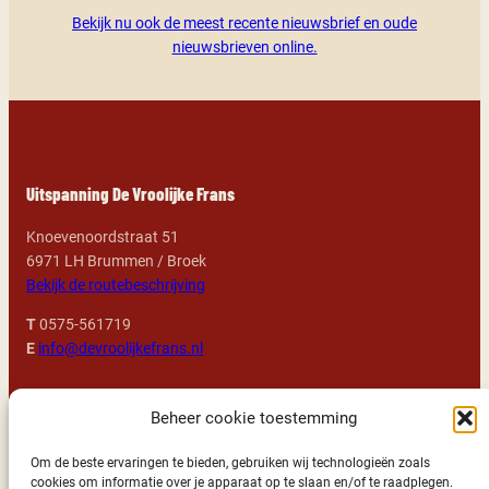
Bekijk nu ook de meest recente nieuwsbrief en oude
nieuwsbrieven online.
Uitspanning De Vroolijke Frans
Knoevenoordstraat 51
6971 LH Brummen / Broek
Bekijk de routebeschrijving
T
0575-561719
E
info@devroolijkefrans.nl
Openingstijden
Beheer cookie toestemming
Alle dagen: 11:00 – 23:00 uur geopend
Om de beste ervaringen te bieden, gebruiken wij technologieën zoals
cookies om informatie over je apparaat op te slaan en/of te raadplegen.
We kijken uit naar uw komst!