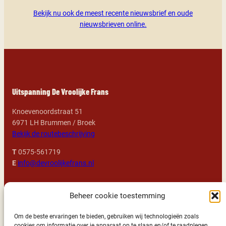
Bekijk nu ook de meest recente nieuwsbrief en oude
nieuwsbrieven online.
Uitspanning De Vroolijke Frans
Knoevenoordstraat 51
6971 LH Brummen / Broek
Bekijk de routebeschrijving
T
0575-561719
E
info@devroolijkefrans.nl
Openingstijden
Beheer cookie toestemming
Alle dagen: 11:00 – 23:00 uur geopend
Om de beste ervaringen te bieden, gebruiken wij technologieën zoals
cookies om informatie over je apparaat op te slaan en/of te raadplegen.