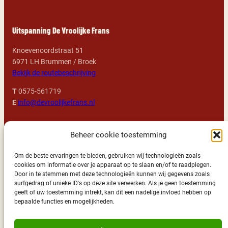
Uitspanning De Vroolijke Frans
Knoevenoordstraat 51
6971 LH Brummen / Broek
Bekijk de routebeschrijving
T
0575-561719
E
info@devroolijkefrans.nl
Openingstijden
Beheer cookie toestemming
Alle dagen: 11:00 – 23:00 uur geopend
Om de beste ervaringen te bieden, gebruiken wij technologieën zoals
cookies om informatie over je apparaat op te slaan en/of te raadplegen.
We kijken uit naar uw komst!
Door in te stemmen met deze technologieën kunnen wij gegevens zoals
surfgedrag of unieke ID's op deze site verwerken. Als je geen toestemming
geeft of uw toestemming intrekt, kan dit een nadelige invloed hebben op
Wil je ook deel uitmaken van ons Vroolijke team?
bepaalde functies en mogelijkheden.
Bekijk dan vooral onze
vacatures
!