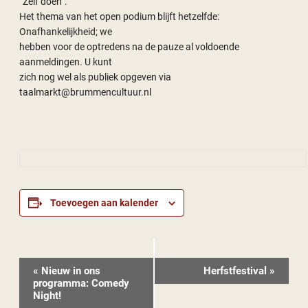
“Zelf doen”.
Het thema van het open podium blijft hetzelfde:
Onafhankelijkheid; we
hebben voor de optredens na de pauze al voldoende
aanmeldingen. U kunt
zich nog wel als publiek opgeven via
taalmarkt@brummencultuur.nl
Toevoegen aan kalender
Evenement
«
Nieuw in ons
Herfstfestival
»
Navigatie
programma: Comedy
Night!