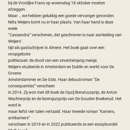
bij de Vroolijke Frans op woensdag 18 oktober moeten
afzeggen.
Maar … we hebben gelukkig een goede vervanger gevonden.
Niña Weijers komt nu in haar plaats. Van haar hand is deze
week
“Cassandra” verschenen, dat geschreven is naar aanleiding van
Weijers’
tijd als gastschrijver in Almere. Het boek gaat over een
onopgeloste
politiezaak: de dood van een zeventienjarig meisje.
Weijers studeerde in Amsterdam en Dublin en werkt voor De
Groene
Amsterdammer en De Gids. Haar debuutroman “De
consequenties” verscheen
in 2014. Zij won met dit boek de Opzij literatuurprijs, de Anton
Wachterprijs en de lezersjuryprijs van De Gouden Boekenuil. Het
werd in
maar liefst vier talen vertaald. Haar tweede roman “Kamers,
antikamers”
verscheen in 2019 en in 2022 publiceerde ze een essaybundel