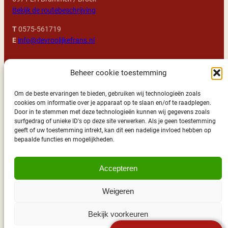
Bekijk de routebeschrijving
T
0575-561719
E
info@devroolijkefrans.nl
Openingstijden
Beheer cookie toestemming
Alle dagen: 11:00 – 23:00 uur geopend
Om de beste ervaringen te bieden, gebruiken wij technologieën zoals
cookies om informatie over je apparaat op te slaan en/of te raadplegen.
We kijken uit naar uw komst!
Door in te stemmen met deze technologieën kunnen wij gegevens zoals
surfgedrag of unieke ID's op deze site verwerken. Als je geen toestemming
geeft of uw toestemming intrekt, kan dit een nadelige invloed hebben op
Wil je ook deel uitmaken van ons Vroolijke team?
bepaalde functies en mogelijkheden.
Bekijk dan vooral onze
vacatures
!
Accepteren
Weigeren
Bekijk voorkeuren