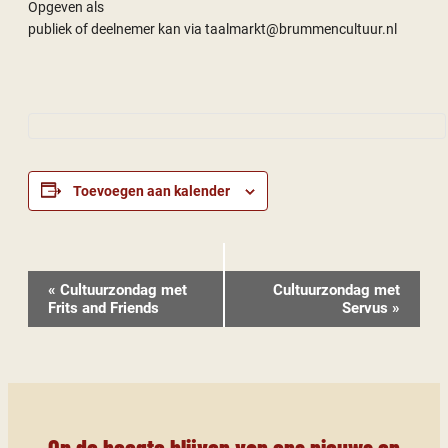
Opgeven als
publiek of deelnemer kan via taalmarkt@brummencultuur.nl
Toevoegen aan kalender
Evenement
«
Cultuurzondag met
Cultuurzondag met
Navigatie
Frits and Friends
Servus
»
Op de hoogte blijven van ons nieuws en