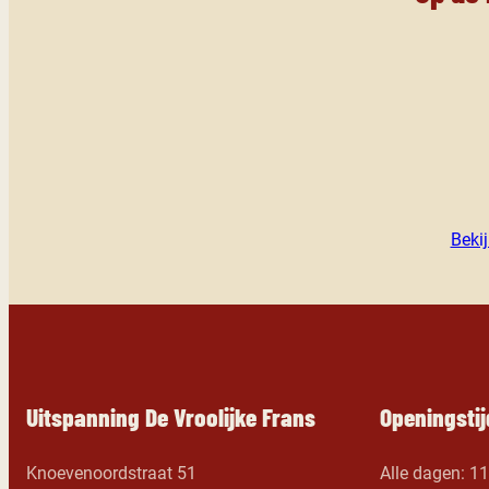
Beki
Uitspanning De Vroolijke Frans
Openingsti
Knoevenoordstraat 51
Alle dagen: 1