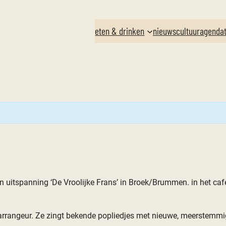
eten & drinken
nieuws
cultuuragenda
 uitspanning ‘De Vroolijke Frans’ in Broek/Brummen. in het caf
 arrangeur. Ze zingt bekende popliedjes met nieuwe, meerstemm