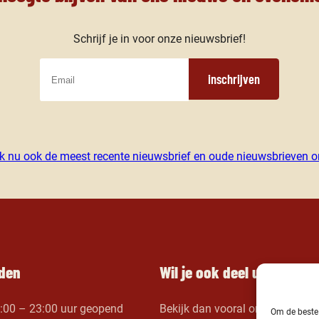
Schrijf je in voor onze nieuwsbrief!
inschrijven
jk nu ook de meest recente nieuwsbrief en oude nieuwsbrieven on
jden
Wil je ook deel uitmaken 
1:00 – 23:00 uur geopend
Bekijk dan vooral onze
vacatur
Om de beste 