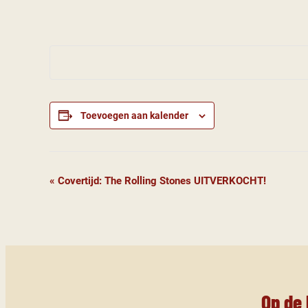
Toevoegen aan kalender
Evenement
«
Covertijd: The Rolling Stones UITVERKOCHT!
Navigatie
Op de