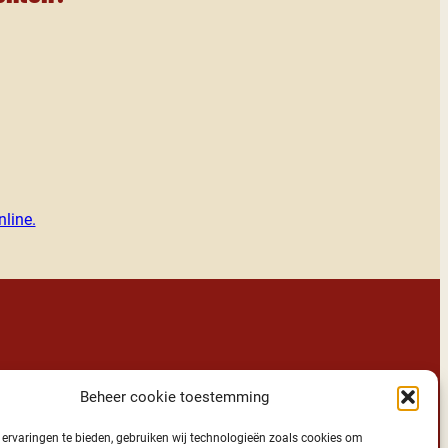
line.
van ons Vroolijke team?
Beheer cookie toestemming
es
!
ervaringen te bieden, gebruiken wij technologieën zoals cookies om