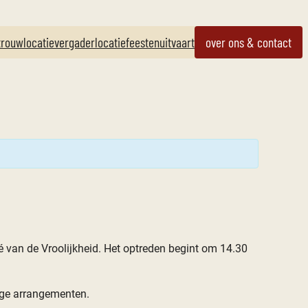
trouwlocatie
vergaderlocatie
feesten
uitvaart
over ons & contact
é van de Vroolijkheid. Het optreden begint om 14.30
ige arrangementen.