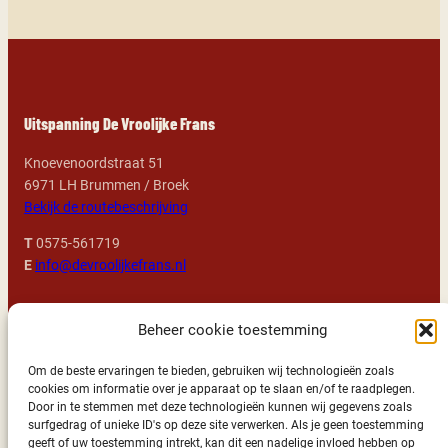
Uitspanning De Vroolijke Frans
Knoevenoordstraat 51
6971 LH Brummen / Broek
Bekijk de routebeschrijving
T
0575-561719
E
info@devroolijkefrans.nl
Openingstijden
Beheer cookie toestemming
Alle dagen: 11:00 – 23:00 uur geopend
Om de beste ervaringen te bieden, gebruiken wij technologieën zoals
cookies om informatie over je apparaat op te slaan en/of te raadplegen.
We kijken uit naar uw komst!
Door in te stemmen met deze technologieën kunnen wij gegevens zoals
surfgedrag of unieke ID's op deze site verwerken. Als je geen toestemming
geeft of uw toestemming intrekt, kan dit een nadelige invloed hebben op
Wil je ook deel uitmaken van ons Vroolijke team?