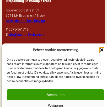
Uitspanning De Vroolijke Frans
Knoevenoordstraat 51
6971 LH Brummen / Broek
Bekijk de routebeschrijving
T
0575-561719
E
info@devroolijkefrans.nl
Openingstijden
Beheer cookie toestemming
Alle dagen: 11:00 – 23:00 uur geopend
Om de beste ervaringen te bieden, gebruiken wij technologieën zoals
cookies om informatie over je apparaat op te slaan en/of te raadplegen.
We kijken uit naar uw komst!
Door in te stemmen met deze technologieën kunnen wij gegevens zoals
surfgedrag of unieke ID's op deze site verwerken. Als je geen toestemming
geeft of uw toestemming intrekt, kan dit een nadelige invloed hebben op
Wil je ook deel uitmaken van ons Vroolijke team?
bepaalde functies en mogelijkheden.
Bekijk dan vooral onze
vacatures
!
Accepteren
Weigeren