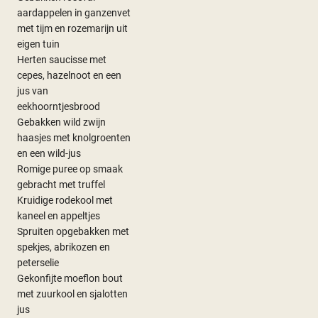
aardappelen in ganzenvet
met tijm en rozemarijn uit
eigen tuin
Herten saucisse met
cepes, hazelnoot en een
jus van
eekhoorntjesbrood
Gebakken wild zwijn
haasjes met knolgroenten
en een wild-jus
Romige puree op smaak
gebracht met truffel
Kruidige rodekool met
kaneel en appeltjes
Spruiten opgebakken met
spekjes, abrikozen en
peterselie
Gekonfijte moeflon bout
met zuurkool en sjalotten
jus