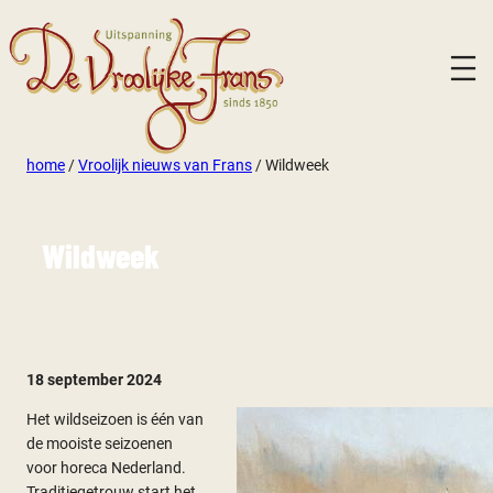
home
/
Vroolijk nieuws van Frans
/
Wildweek
Wildweek
18 september 2024
Het wildseizoen is één van
de mooiste seizoenen
voor horeca Nederland.
Traditiegetrouw start het