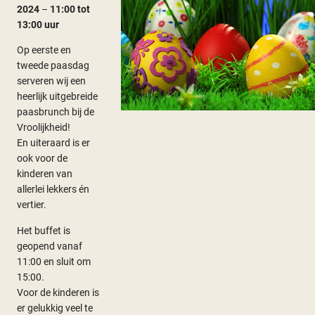
2024
–
11:00 tot
13:00 uur
Op eerste en
tweede paasdag
serveren wij een
heerlijk uitgebreide
paasbrunch bij de
Vroolijkheid!
En uiteraard is er
ook voor de
kinderen van
allerlei lekkers én
vertier.
Het buffet is
geopend vanaf
11:00 en sluit om
15:00.
Voor de kinderen is
er gelukkig veel te