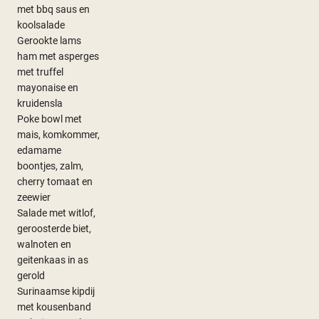
met bbq saus en
koolsalade
Gerookte lams
ham met asperges
met truffel
mayonaise en
kruidensla
Poke bowl met
mais, komkommer,
edamame
boontjes, zalm,
cherry tomaat en
zeewier
Salade met witlof,
geroosterde biet,
walnoten en
geitenkaas in as
gerold
Surinaamse kipdij
met kousenband