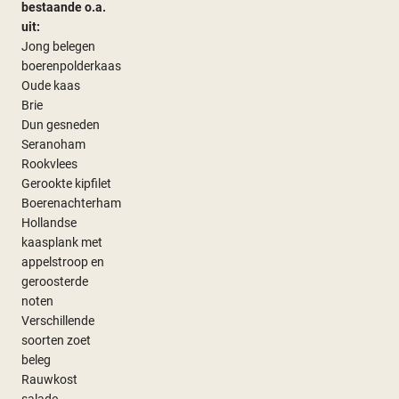
bestaande o.a.
uit:
Jong belegen
boerenpolderkaas
Oude kaas
Brie
Dun gesneden
Seranoham
Rookvlees
Gerookte kipfilet
Boerenachterham
Hollandse
kaasplank met
appelstroop en
geroosterde
noten
Verschillende
soorten zoet
beleg
Rauwkost