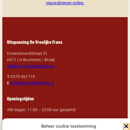
nieuwsbrieven online.
Uitspanning De Vroolijke Frans
Knoevenoordstraat 51
6971 LH Brummen / Broek
Bekijk de routebeschrijving
T
0575-561719
E
info@devroolijkefrans.nl
Openingstijden
Alle dagen: 11:00 – 23:00 uur geopend
We kijken uit naar uw komst!
Beheer cookie toestemming