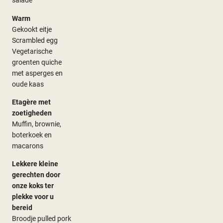
salade
Warm
Gekookt eitje
Scrambled egg
Vegetarische
groenten quiche
met asperges en
oude kaas
Etagère met
zoetigheden
Muffin, brownie,
boterkoek en
macarons
Lekkere kleine
gerechten door
onze koks ter
plekke voor u
bereid
Broodje pulled pork